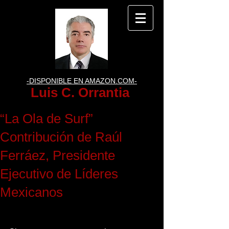
-DISPONIBLE EN AMAZON.COM-
Luis C. Orrantia
“La Ola de Surf”
Contribución de Raúl
Ferráez, Presidente
Ejecutivo de Líderes
Mexicanos